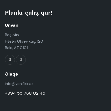
Planla, çalış, qur!
Ünvan
Baş ofis
Həsən Əliyev küç. 120
Bakı, AZ 0101
Əlaqə
info@yenifikir.az
+994 55 768 02 45