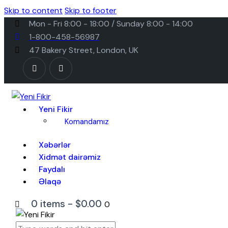
Skip to content
Skip to footer
Mon - Fri 8:00 - 18:00 / Sunday 8:00 - 14:00
1-800-458-56987
47 Bakery Street, London, UK
Yeni Fikir
Komandamız
Xəbərlər
Xidmət dairəmiz
Faydalı
Əlaqə
0 items
-
$0.00
0