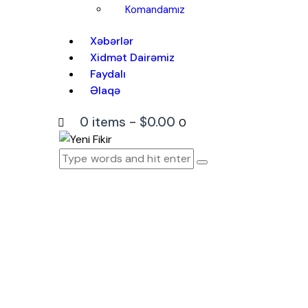
Komandamız
Xəbərlər
Xidmət Dairəmiz
Faydalı
Əlaqə
0 items
-
$0.00
0