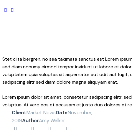
Stet clita bergren, no sea takimata sanctus est Lorem ipsum
sed diam nonumy eirmod tempor invidunt ut labore et dolor
voluptatem quia voluptas sit aspernatur aut odit aut fugit,
sadipscing elitr sed diam dolore magna aliquyam erat.
Lorem ipsum dolor sit amet, consetetur sadipscing elitr, s
voluptua. At vero eos et accusam et justo duo dolores et re
Client
Market News
Date
November,
2019
Author
Amy Walker