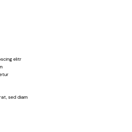
cing elitr
am
etur
rat, sed diam