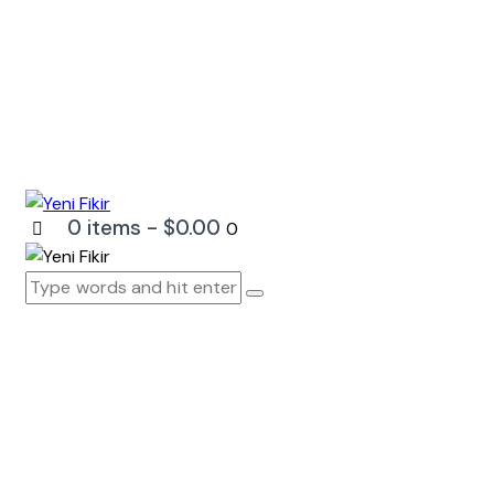
0 items
-
$0.00
0