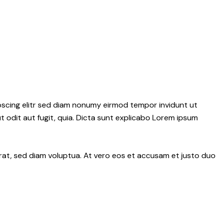
pscing elitr sed diam nonumy eirmod tempor invidunt ut
 odit aut fugit, quia. Dicta sunt explicabo Lorem ipsum
rat, sed diam voluptua. At vero eos et accusam et justo duo