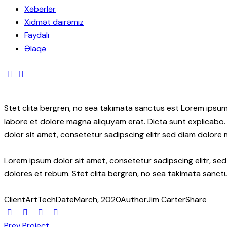
Xəbərlər
Xidmət dairəmiz
Faydalı
Əlaqə
Stet clita bergren, no sea takimata sanctus est Lorem ipsum
labore et dolore magna aliquyam erat. Dicta sunt explicabo.
dolor sit amet, consetetur sadipscing elitr sed diam dolore
Lorem ipsum dolor sit amet, consetetur sadipscing elitr, s
dolores et rebum. Stet clita bergren, no sea takimata sanctu
Client
ArtTech
Date
March, 2020
Author
Jim Carter
Share
Prev Project