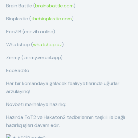
Brain Battle (
brainsbattle.com
)
Bioplastic (
thebioplastic.com
)
EcoZIB (ecozib.online)
Whatshop (
whatshop.az
)
Zermy (zermy.vercel.app)
EcoRadSo
Hər bir komandaya gələcək fəaliyyətlərində uğurlar
arzulayırıq!
Növbəti mərhələyə hazırlıq:
Hazırda ToT2 və Hakaton2 tədbirlərinin təşkili ilə bağlı
hazırlıq işləri davam edir.