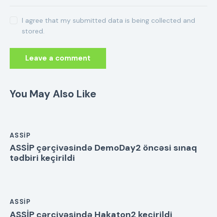
I agree that my submitted data is being collected and
stored.
You May Also Like
ASSİP
ASSİP çərçivəsində DemoDay2 öncəsi sınaq
tədbiri keçirildi
ASSİP
ASSİP çərçivəsində Hakaton2 keçirildi