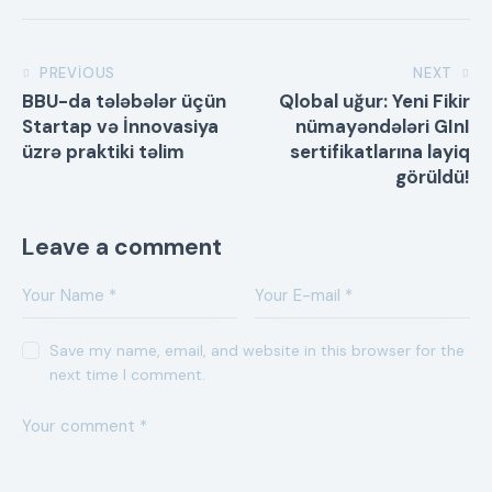
PREVIOUS
NEXT
BBU-da tələbələr üçün
Qlobal uğur: Yeni Fikir
Startap və İnnovasiya
nümayəndələri GInI
üzrə praktiki təlim
sertifikatlarına layiq
görüldü!
Leave a comment
Save my name, email, and website in this browser for the
next time I comment.