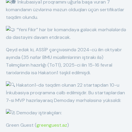
İnkubasiya1 proqramını uğurla başa vuran 7
komandanın üzvlərinə məzun olduqları üçün sertifikatlar
təqdim olundu.
“Yeni Fikir” hər bir komandaya gələcək mərhələlərdə
də dəstəyini davam etdirəcək.
Qeyd edək ki, ASSİP çərçivəsində 2024-cü ilin oktyabr
ayında (35 nəfər BMU müəllimlərinin iştirakı ilə)
Təlimçilərin hazırlığı (ToT1), 2025-ci ilin 15-16 fevral
tarixlərində isə Hakaton1 təşkil edilmişdi.
Hakaton1-də təqdim olunan 22 startapdan 10-u
İnkubasiya proqramına cəlb edilmişdir. Bu startaplardan
7-si MVP hazırlayaraq Demoday mərhələsinə yüksəldi:
Demoday iştirakçıları:
Green Guest (
greenguest.az
)