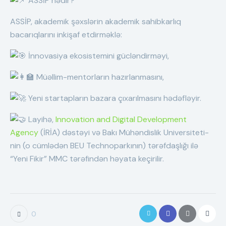
ASSİP nədir?
ASSİP, akademik şəxslərin akademik sahibkarlıq
bacarıqlarını inkişaf etdirməklə:
İnnovasiya ekosistemini gücləndirməyi,
Müəllim-mentorların hazırlanmasını,
Yeni startapların bazara çıxarılmasını hədəfləyir.
Layihə,
Innovation and Digital Development
Agency
(İRİA) dəstəyi və Bakı Mühəndislik Universiteti-
nin (o cümlədən BEU Technoparkının) tərəfdaşlığı ilə
“Yeni Fikir” MMC tərəfindən həyata keçirilir.
0