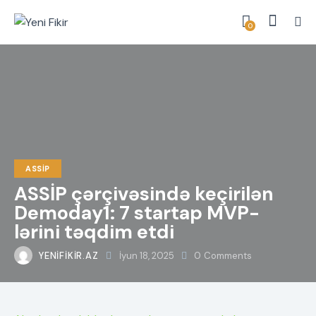
0
ASSİP
ASSİP çərçivəsində keçirilən
Demoday1: 7 startap MVP-
lərini təqdim etdi
YENIFIKIR.AZ
İyun 18, 2025
0
Comments