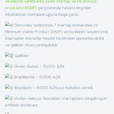
Akademik sahibkarlıq əsaslı startap və inkubasiya
proqramı (ASSİP)
çərçivəsində həyata keçirilən
İnkubasiya1 mərhələsi uğurla başa çatdı.
Demoday tədbirində 7 startap komandası öz
Minimum Viable Product (MVP) versiyalarını təqdim etdi.
Startaplar münsiflər heyəti tərəfindən qiymətləndirildi
və qaliblər müəyyənləşdirildi:
Qaliblər:
Green Guest – 15.000 AZN
B
rainBattle – 12.000 AZN
Bioplastic – 9.000 AZN pul mükafatı verildi.
Verilən maliyyə dəstəkləri startapların inkişafı üçün
istifadə olunacaq.