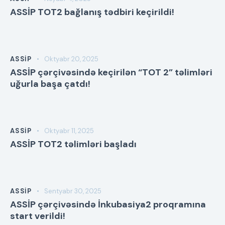
ASSİP TOT2 bağlanış tədbiri keçirildi!
ASSİP
Oktyabr 20, 2025
ASSİP çərçivəsində keçirilən “TOT 2” təlimləri
uğurla başa çatdı!
ASSİP
Oktyabr 11, 2025
ASSİP TOT2 təlimləri başladı
ASSİP
Sentyabr 30, 2025
ASSİP çərçivəsində İnkubasiya2 proqramına
start verildi!