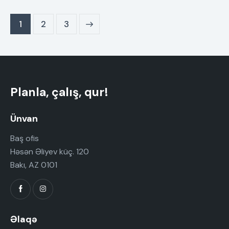
1
>
2
3
Planla, çalış, qur!
Ünvan
Baş ofis
Həsən Əliyev küç. 120
Bakı, AZ 0101
Əlaqə