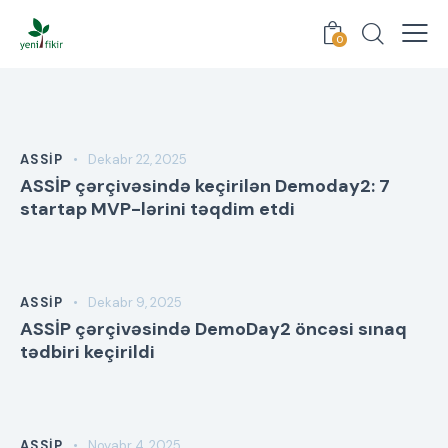
0
ASSİP
Dekabr 22, 2025
ASSİP çərçivəsində keçirilən Demoday2: 7
startap MVP-lərini təqdim etdi
ASSİP
Dekabr 9, 2025
ASSİP çərçivəsində DemoDay2 öncəsi sınaq
tədbiri keçirildi
ASSİP
Noyabr 4, 2025