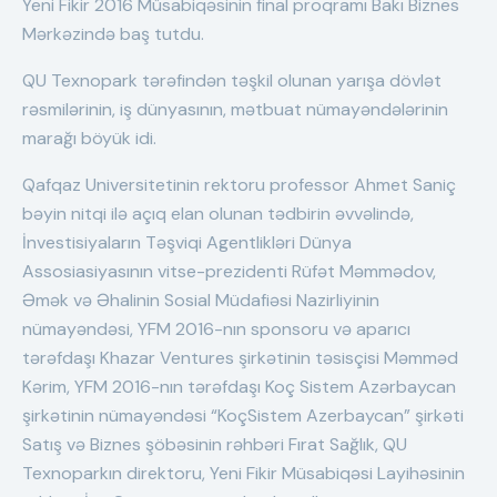
Yeni Fikir 2016 Müsabiqəsinin final proqramı Bakı Biznes
Mərkəzində baş tutdu.
QU Texnopark tərəfindən təşkil olunan yarışa dövlət
rəsmilərinin, iş dünyasının, mətbuat nümayəndələrinin
marağı böyük idi.
Qafqaz Universitetinin rektoru professor Ahmet Saniç
bəyin nitqi ilə açıq elan olunan tədbirin əvvəlində,
İnvestisiyaların Təşviqi Agentlikləri Dünya
Assosiasiyasının vitse-prezidenti Rüfət Məmmədov,
Əmək və Əhalinin Sosial Müdafiəsi Nazirliyinin
nümayəndəsi, YFM 2016-nın sponsoru və aparıcı
tərəfdaşı Khazar Ventures şirkətinin təsisçisi Məmməd
Kərim, YFM 2016-nın tərəfdaşı Koç Sistem Azərbaycan
şirkətinin nümayəndəsi “KoçSistem Azerbaycan” şirkəti
Satış və Biznes şöbəsinin rəhbəri Fırat Sağlık, QU
Texnoparkın direktoru, Yeni Fikir Müsabiqəsi Layihəsinin