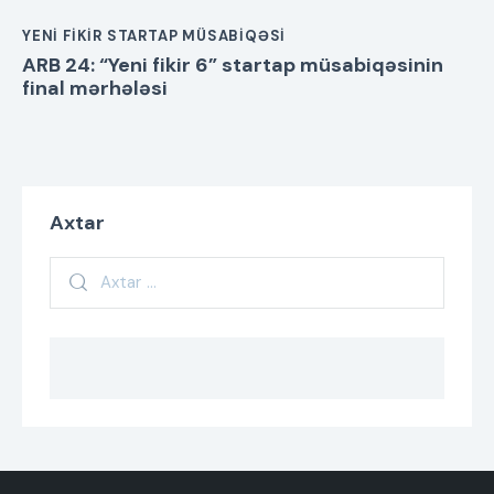
YENI FIKIR STARTAP MÜSABIQƏSI
ARB 24: “Yeni fikir 6” startap müsabiqəsinin
final mərhələsi
Axtar