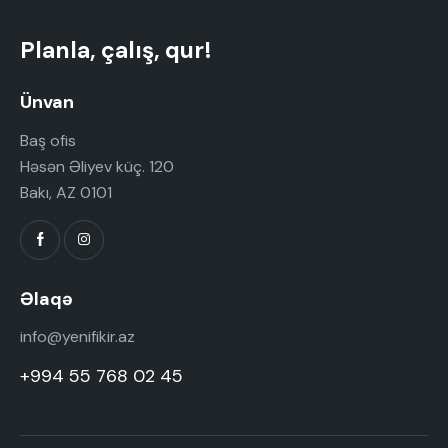
Planla, çalış, qur!
Ünvan
Baş ofis
Həsən Əliyev küç. 120
Bakı, AZ 0101
Əlaqə
info@yenifikir.az
+994 55 768 02 45