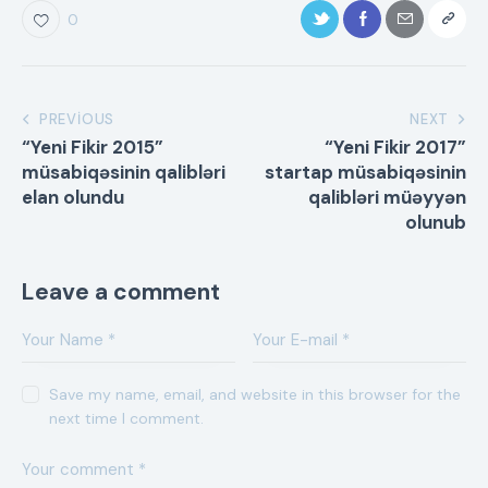
0
PREVIOUS
NEXT
“Yeni Fikir 2015”
“Yeni Fikir 2017”
müsabiqəsinin qalibləri
startap müsabiqəsinin
elan olundu
qalibləri müəyyən
olunub
Leave a comment
Save my name, email, and website in this browser for the
next time I comment.