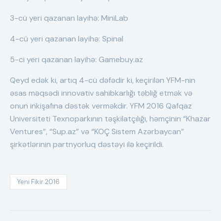
3-cü yeri qazanan layihə: MiniLab
4-cü yeri qazanan layihə: Spinal
5-ci yeri qazanan layihə: Gamebuy.az
Qeyd edək ki, artıq 4-cü dəfədir ki, keçirilən YFM-nin
əsas məqsədi innovativ sahibkarlığı təbliğ etmək və
onun inkişafına dəstək verməkdir. YFM 2016 Qafqaz
Universiteti Texnoparkının təşkilatçılığı, həmçinin “Khazar
Ventures”, “Sup.az” və “KOÇ Sistem Azərbaycan”
şirkətlərinin partnyorluq dəstəyi ilə keçirildi.
Yeni Fikir 2016