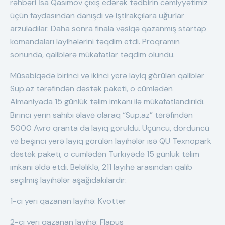
rəhbəri İsa Qasımov çıxış edərək tədbirin cəmiyyətimiz
üçün faydasından danışdı və iştirakçılara uğurlar
arzuladılar. Daha sonra finala vəsiqə qazanmış startap
komandaları layihələrini təqdim etdi. Proqramın
sonunda, qaliblərə mükafatlar təqdim olundu.
Müsabiqədə birinci və ikinci yerə layiq görülən qaliblər
Sup.az tərəfindən dəstək paketi, o cümlədən
Almaniyada 15 günlük təlim imkanı ilə mükafatlandırıldı.
Birinci yerin sahibi əlavə olaraq “Sup.az” tərəfindən
5000 Avro qranta da layiq görüldü. Üçüncü, dördüncü
və beşinci yerə layiq görülən layihələr isə QU Texnopark
dəstək paketi, o cümlədən Türkiyədə 15 günlük təlim
imkanı əldə etdi. Beləliklə, 211 layihə arasından qalib
seçilmiş layihələr aşağıdakılardır:
1-ci yeri qazanan layihə: Kvotter
2-ci yeri qazanan layihə: Flapus