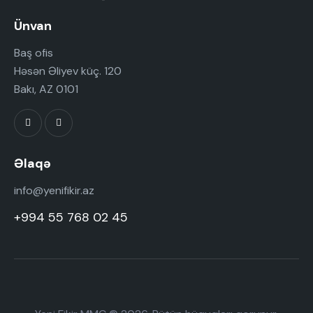
Ünvan
Baş ofis
Həsən Əliyev küç. 120
Bakı, AZ 0101
Əlaqə
info@yenifikir.az
+994 55 768 02 45