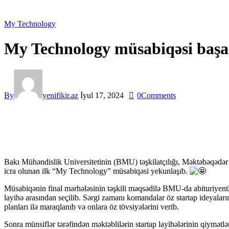
My Technology
My Technology müsabiqəsi başa 
By
yenifikir.az
İyul 17, 2024
0
Comments
Bakı Mühəndislik Universitetinin (BMU) təşkilatçılığı, Məktəbəqədə
icra olunan ilk “My Technology” müsabiqəsi yekunlaşıb.
Müsabiqənin final mərhələsinin təşkili məqsədilə BMU-da abituriyentlə
layihə arasından seçilib. Sərgi zamanı komandalar öz startap ideyalar
planları ilə maraqlanıb və onlara öz tövsiyələrini verib.
Sonra münsiflər tərəfindən məktəblilərin startap layihələrinin qiymə