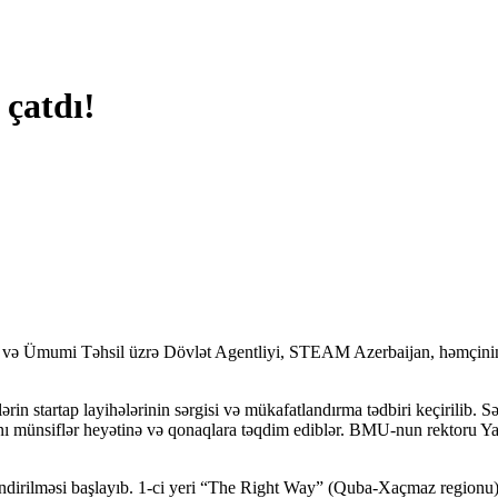
çatdı!
r və Ümumi Təhsil üzrə Dövlət Agentliyi, STEAM Azerbaijan, həmçinin 
rin startap layihələrinin sərgisi və mükafatlandırma tədbiri keçirilib
ını münsiflər heyətinə və qonaqlara təqdim ediblər. BMU-nun rektoru Yaq
tləndirilməsi başlayıb. 1-ci yeri “The Right Way” (Quba-Xaçmaz regionu