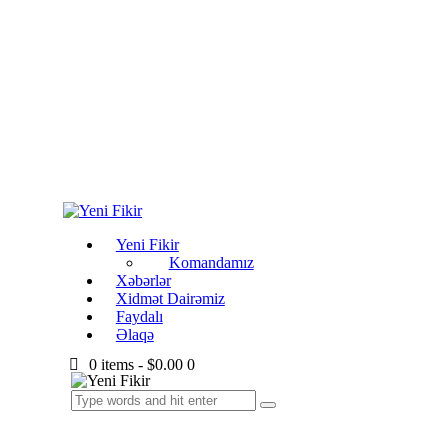
Yeni Fikir
Komandamız
Xəbərlər
Xidmət Dairəmiz
Faydalı
Əlaqə
0 items
-
$0.00
0