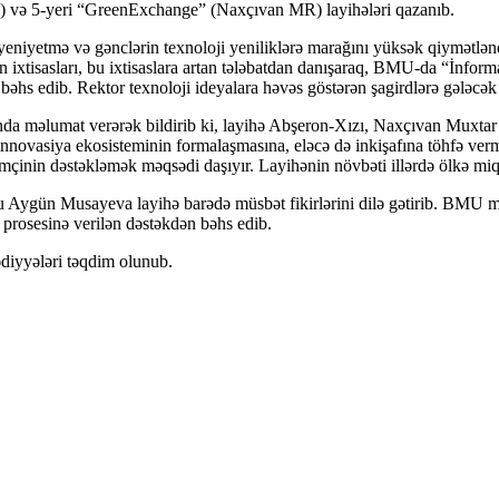
) və 5-yeri “GreenExchange” (Naxçıvan MR) layihələri qazanıb.
niyetmə və gənclərin texnoloji yeniliklərə marağını yüksək qiymətləndir
ixtisasları, bu ixtisaslara artan tələbatdan danışaraq, BMU-da “İnforma
əhs edib. Rektor texnoloji ideyalara həvəs göstərən şagirdlərə gələcək 
 məlumat verərək bildirib ki, layihə Abşeron-Xızı, Naxçıvan Muxta
ə innovasiya ekosisteminin formalaşmasına, eləcə də inkişafına töhfə verm
əmçinin dəstəkləmək məqsədi daşıyır. Layihənin növbəti illərdə ölkə miqy
ru Aygün Musayeva layihə barədə müsbət fikirlərini dilə gətirib. BMU m
 prosesinə verilən dəstəkdən bəhs edib.
ədiyyələri təqdim olunub.