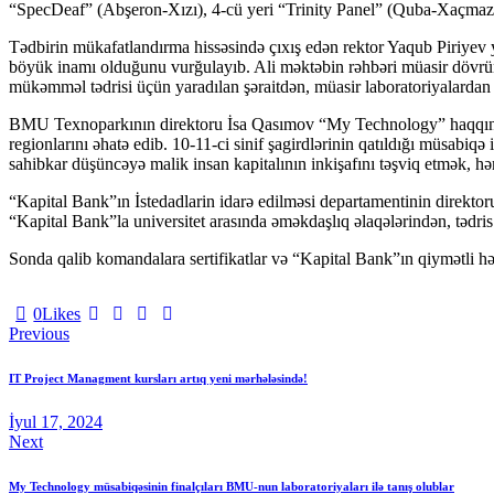
“SpecDeaf” (Abşeron-Xızı), 4-cü yeri “Trinity Panel” (Quba-Xaçmaz
Tədbirin mükafatlandırma hissəsində çıxış edən rektor Yaqub Piriyev ye
böyük inamı olduğunu vurğulayıb. Ali məktəbin rəhbəri müasir dövrün 
mükəmməl tədrisi üçün yaradılan şəraitdən, müasir laboratoriyalardan b
BMU Texnoparkının direktoru İsa Qasımov “My Technology” haqqında
regionlarını əhatə edib. 10-11-ci sinif şagirdlərinin qatıldığı müsabiq
sahibkar düşüncəyə malik insan kapitalının inkişafını təşviq etmək, h
“Kapital Bank”ın İstedadlarin idarə edilməsi departamentinin direkto
“Kapital Bank”la universitet arasında əməkdaşlıq əlaqələrindən, tədris
Sonda qalib komandalara sertifikatlar və “Kapital Bank”ın qiymətli h
0
Likes
Yazı
Previous
naviqasiyası
IT Project Managment kursları artıq yeni mərhələsində!
İyul 17, 2024
Next
My Technology müsabiqəsinin finalçıları BMU-nun laboratoriyaları ilə tanış olublar