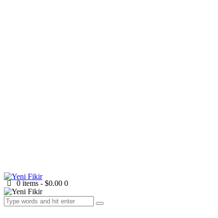
0 items
-
$0.00
0