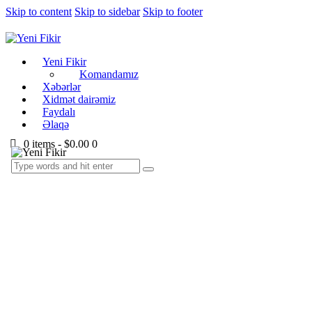
Skip to content
Skip to sidebar
Skip to footer
Yeni Fikir
Komandamız
Xəbərlər
Xidmət dairəmiz
Faydalı
Əlaqə
0 items
-
$0.00
0