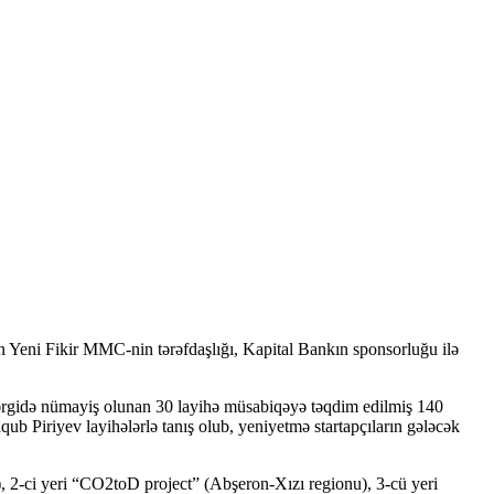
Yeni Fikir MMC-nin tərəfdaşlığı, Kapital Bankın sponsorluğu ilə
. Sərgidə nümayiş olunan 30 layihə müsabiqəyə təqdim edilmiş 140
ub Piriyev layihələrlə tanış olub, yeniyetmə startapçıların gələcək
), 2-ci yeri “CO2toD project” (Abşeron-Xızı regionu), 3-cü yeri