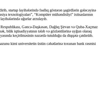
ib, startap layihələrində fəallıq göstərən şagirdlərin gələcəyinə
siya texnologiyaları”, “Kompüter mühəndisliyi” ixtisaslarının
layihələrində uğurlar arzulayıb.
r Respublikası, Gəncə-Daşkəsən, Dağlıq Şirvan və Quba-Xaçmaz
ək, bilik iqtisadiyyatının tələb və gözləntilərinə uyğun olaraq
asında keçirilməsinin nəzərdə tutulduğu da diqqətə çatdırılıb.
əzunu kimi universitetin üstün cəhətlərinə toxunan bank rəsmisi