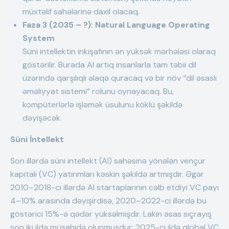
müxtəlif sahələrinə daxil olacaq.
Faza 3 (2035 – ?): Natural Language Operating
System
Süni intellektin inkişafının ən yüksək mərhələsi olaraq
göstərilir. Burada AI artıq insanlarla tam təbii dil
üzərində qarşılıqlı əlaqə quracaq və bir növ “dil əsaslı
əməliyyat sistemi” rolunu oynayacaq. Bu,
kompüterlərlə işləmək üsulunu köklü şəkildə
dəyişəcək.
Süni İntellekt
Son illərdə süni intellekt (AI) sahəsinə yönələn vençur
kapitalı (VC) yatırımları kəskin şəkildə artmışdır. Əgər
2010–2018-ci illərdə AI startaplarının cəlb etdiyi VC payı
4–10% arasında dəyişirdisə, 2020–2022-ci illərdə bu
göstərici 15%-ə qədər yüksəlmişdir. Lakin əsas sıçrayış
son iki ildə müşahidə olunmuşdur: 2025-ci ildə qlobal VC