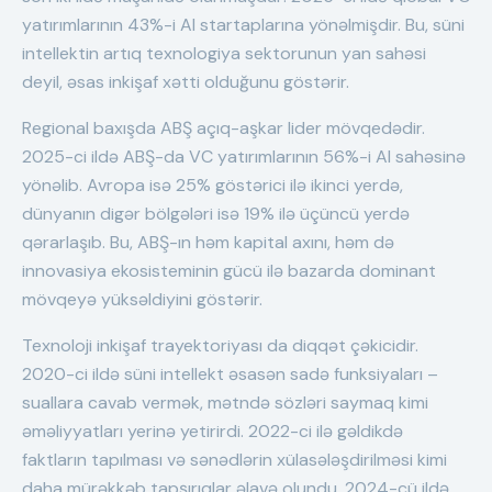
yatırımlarının 43%-i AI startaplarına yönəlmişdir. Bu, süni
intellektin artıq texnologiya sektorunun yan sahəsi
deyil, əsas inkişaf xətti olduğunu göstərir.
Regional baxışda ABŞ açıq-aşkar lider mövqedədir.
2025-ci ildə ABŞ-da VC yatırımlarının 56%-i AI sahəsinə
yönəlib. Avropa isə 25% göstərici ilə ikinci yerdə,
dünyanın digər bölgələri isə 19% ilə üçüncü yerdə
qərarlaşıb. Bu, ABŞ-ın həm kapital axını, həm də
innovasiya ekosisteminin gücü ilə bazarda dominant
mövqeyə yüksəldiyini göstərir.
Texnoloji inkişaf trayektoriyası da diqqət çəkicidir.
2020-ci ildə süni intellekt əsasən sadə funksiyaları –
suallara cavab vermək, mətndə sözləri saymaq kimi
əməliyyatları yerinə yetirirdi. 2022-ci ilə gəldikdə
faktların tapılması və sənədlərin xülasələşdirilməsi kimi
daha mürəkkəb tapşırıqlar əlavə olundu. 2024-cü ildə