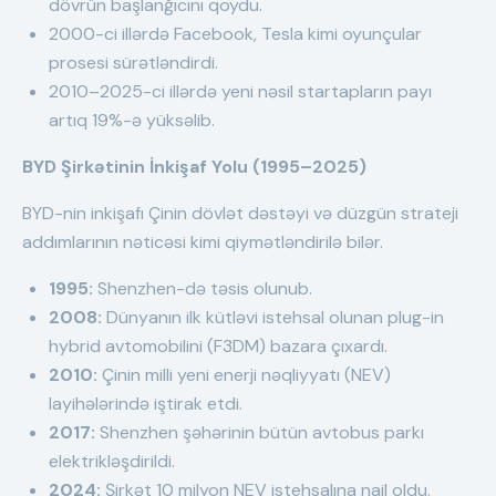
dövrün başlanğıcını qoydu.
2000-ci illərdə Facebook, Tesla kimi oyunçular
prosesi sürətləndirdi.
2010–2025-ci illərdə yeni nəsil startapların payı
artıq 19%-ə yüksəlib.
BYD Şirkətinin İnkişaf Yolu (1995–2025)
BYD-nin inkişafı Çinin dövlət dəstəyi və düzgün strateji
addımlarının nəticəsi kimi qiymətləndirilə bilər.
1995:
Shenzhen-də təsis olunub.
2008:
Dünyanın ilk kütləvi istehsal olunan plug-in
hybrid avtomobilini (F3DM) bazara çıxardı.
2010:
Çinin milli yeni enerji nəqliyyatı (NEV)
layihələrində iştirak etdi.
2017:
Shenzhen şəhərinin bütün avtobus parkı
elektrikləşdirildi.
2024:
Şirkət 10 milyon NEV istehsalına nail oldu.