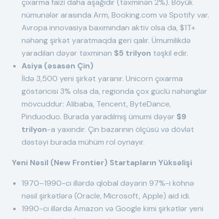
çıxarma faizi daha aşağıdır (təxminən 2%). Böyük
nümunələr arasında Arm, Booking.com və Spotify var.
Avropa innovasiya baxımından aktiv olsa da, $1T+
nəhəng şirkət yaratmaqda geri qalır. Ümumilikdə
yaradılan dəyər təxminən
$5 trilyon
təşkil edir.
Asiya (əsasən Çin)
İldə 3,500 yeni şirkət yaranır. Unicorn çıxarma
göstəricisi 3% olsa da, regionda çox güclü nəhənglər
mövcuddur: Alibaba, Tencent, ByteDance,
Pinduoduo. Burada yaradılmış ümumi dəyər
$9
trilyon
-a yaxındır. Çin bazarının ölçüsü və dövlət
dəstəyi burada mühüm rol oynayır.
Yeni Nəsil (New Frontier) Startapların Yüksəlişi
1970–1990-cı illərdə qlobal dəyərin 97%-i köhnə
nəsil şirkətlərə (Oracle, Microsoft, Apple) aid idi.
1990-cı illərdə Amazon və Google kimi şirkətlər yeni