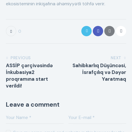
ekosisteminin inkişafına əhəmiyyətli töhfə verir.
0
PREVIOUS
NEXT
ASSİP çərçivəsində
Sahibkarlıq Düşüncəsi,
İnkubasiya2
İsrafçılıq və Dəyər
proqramına start
Yaratmaq
verildi!
Leave a comment