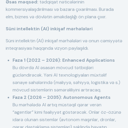
Əsas məqsəd:
tədqiqat nəticələrinin
kommersiyalaşdırılması və bazara çıxarılması. Burada
elm, biznes və dövlətin əməkdaşlığı ön plana çıxır.
Süni intellektin (AI) inkişaf mərhələləri
Süni intellektin (AI) inkişaf mərhələləri və onun cəmiyyətə
inteqrasiyası haqqında vizyon paylaşıldı.
Faza 1 (2022 – 2026): Enhanced Applications
Bu dövrdə AI əsasən mövcud tətbiqləri
gücləndirəcək. Yəni AI texnologiyaları müxtəlif
sənaye sahələrində (maliyyə, səhiyyə, logistika və s.)
mövcud sistemlərin səmərəliliyini artıracaq.
Faza 2 (2026 – 2035): Autonomous Agents
Bu mərhələdə AI artıq müstəqil qərar verən
“agentlər” kimi fəaliyyət göstərəcək. Onlar öz-özünə
idarə olunan sistemlər (avtonom maşınlar, dronlar,
qərar dəstəkləmə sistemləri) şəklində həyatın