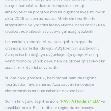
isə çoxmərhələli tədqiqat, kompleks məntiqi
əməliyyatlar və proqram kodunun generasiyası mümkün
oldu. 2026 və sonrasında isə AI-nin elmi yeniliklərin
araşdırılması və yaradıcı fəaliyyətlərdə insan intellekti ilə
rəqabət edə biləcək səviyyəyə çatacağı gözlənilir.
Ümumilikdə, kapitalın AI-yə axını qlobal miqyasda
iqtisadi prioritetləri dəyişib. ABŞ liderliyini gücləndirir,
Avropa isə bu dalğaya uyğunlaşmağa çalışır. AI artıq
yalnız texnoloji yenilik deyil, həm də qlobal iqtisadiyyatın
əsas hərəkətverici qüvvəsidir.
Bu nəticələr göstərir ki, həm qlobal, həm də regional
təcrübədən faydalanaraq Azərbaycan innovasiya
ekosistemində mühüm imkanlar qazana bilər.
Summitin uğurlu təşkilinə görə
“PASHA Holding” LLC
-ə
təşəkkür edirik. Belə tədbirlər regionda innovasiya