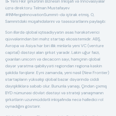
📝 Yeni Fikir şirkətinin Biznesin İnkişafı və İnnovasiyalar
üzrə direktoru Telman Mustafayev
#INMergeInnovationSummit-də iştirak etmiş. O,
Sammitdəki müşahidələrini və təəssüratlarını paylaşıb:
Son illərdə qlobal iqtisadiyyatın əsas hərəkətverici
qüvvələrindən biri məhz startap ekosistemidir. ABŞ,
Avropa və Asiya hər biri illik minlərlə yeni VC (venture
capital) dəstəyi alan şirkət yaradır. Lakin uğur faizi,
çıxarılan unicorn və decacorn sayı, həmçinin qlobal
dəyər yaratma qabiliyyəti regiondan regiona kəskin
şəkildə fərqlənir. Eyni zamanda, yeni nəsil (New Frontier)
startapların yüksəlişi qlobal bazar dəyərində ciddi
dəyişikliklərə səbəb olur. Bununla yanaşı, Çindən çıxmış
BYD nümunəsi dövlət dəstəyi və strateji yanaşmanın
şirkətlərin uzunmüddətli inkişafında necə həlledici rol
oynadığını göstərir.