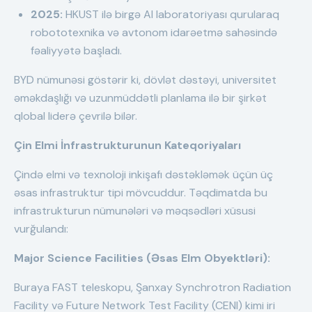
2025:
HKUST ilə birgə AI laboratoriyası qurularaq
robototexnika və avtonom idarəetmə sahəsində
fəaliyyətə başladı.
BYD nümunəsi göstərir ki, dövlət dəstəyi, universitet
əməkdaşlığı və uzunmüddətli planlama ilə bir şirkət
qlobal liderə çevrilə bilər.
Çin Elmi İnfrastrukturunun Kateqoriyaları
Çində elmi və texnoloji inkişafı dəstəkləmək üçün üç
əsas infrastruktur tipi mövcuddur. Təqdimatda bu
infrastrukturun nümunələri və məqsədləri xüsusi
vurğulandı:
Major Science Facilities (Əsas Elm Obyektləri):
Buraya FAST teleskopu, Şanxay Synchrotron Radiation
Facility və Future Network Test Facility (CENI) kimi iri