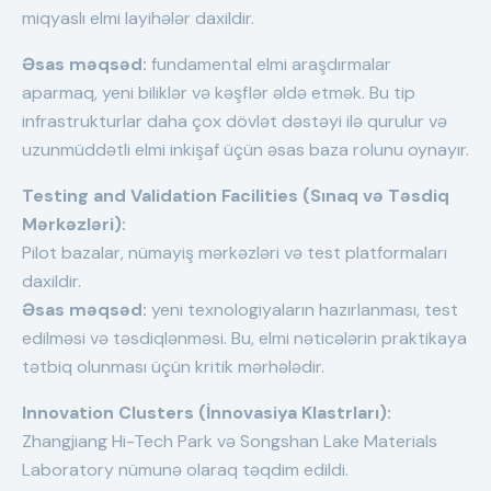
miqyaslı elmi layihələr daxildir.
Əsas məqsəd:
fundamental elmi araşdırmalar
aparmaq, yeni biliklər və kəşflər əldə etmək. Bu tip
infrastrukturlar daha çox dövlət dəstəyi ilə qurulur və
uzunmüddətli elmi inkişaf üçün əsas baza rolunu oynayır.
Testing and Validation Facilities (Sınaq və Təsdiq
Mərkəzləri):
Pilot bazalar, nümayiş mərkəzləri və test platformaları
daxildir.
Əsas məqsəd:
yeni texnologiyaların hazırlanması, test
edilməsi və təsdiqlənməsi. Bu, elmi nəticələrin praktikaya
tətbiq olunması üçün kritik mərhələdir.
Innovation Clusters (İnnovasiya Klastrları):
Zhangjiang Hi-Tech Park və Songshan Lake Materials
Laboratory nümunə olaraq təqdim edildi.