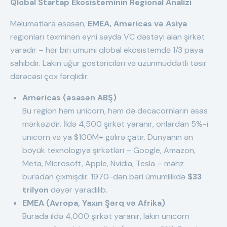
Qlobal Startap Ekosisteminin Regional Analizi
Məlumatlara əsasən,
EMEA, Americas və Asiya
regionları təxminən eyni sayda VC dəstəyi alan şirkət
yaradır – hər biri ümumi qlobal ekosistemdə 1/3 paya
sahibdir. Lakin uğur göstəriciləri və uzunmüddətli təsir
dərəcəsi çox fərqlidir.
Americas (əsasən ABŞ)
Bu region həm unicorn, həm də decacornların əsas
mərkəzidir. İldə 4,500 şirkət yaranır, onlardan 5%-i
unicorn və ya $100M+ gəlirə çatır. Dünyanın ən
böyük texnologiya şirkətləri – Google, Amazon,
Meta, Microsoft, Apple, Nvidia, Tesla – məhz
buradan çıxmışdır. 1970-dən bəri ümumilikdə
$33
trilyon
dəyər yaradılıb.
EMEA (Avropa, Yaxın Şərq və Afrika)
Burada ildə 4,000 şirkət yaranır, lakin unicorn