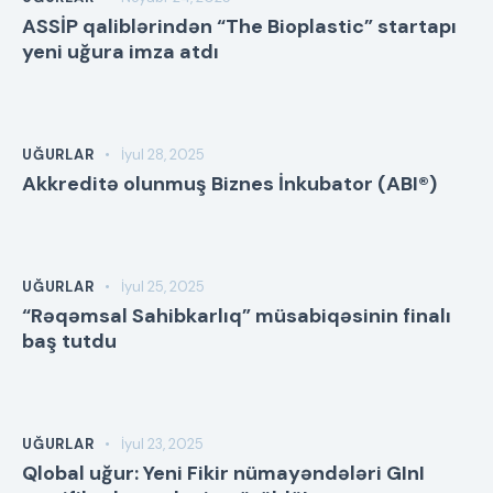
ASSİP qaliblərindən “The Bioplastic” startapı
yeni uğura imza atdı
UĞURLAR
İyul 28, 2025
Akkreditə olunmuş Biznes İnkubator (ABI®)
UĞURLAR
İyul 25, 2025
“Rəqəmsal Sahibkarlıq” müsabiqəsinin finalı
baş tutdu
UĞURLAR
İyul 23, 2025
Qlobal uğur: Yeni Fikir nümayəndələri GInI