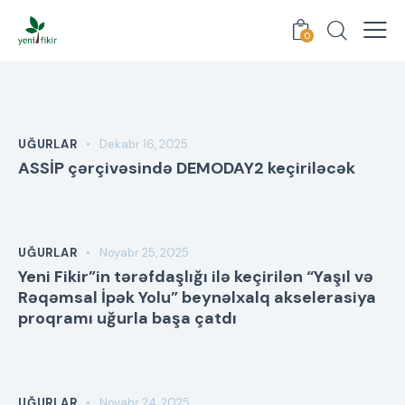
0
UĞURLAR
Dekabr 16, 2025
ASSİP çərçivəsində DEMODAY2 keçiriləcək
UĞURLAR
Noyabr 25, 2025
Yeni Fikir”in tərəfdaşlığı ilə keçirilən “Yaşıl və
Rəqəmsal İpək Yolu” beynəlxalq akselerasiya
proqramı uğurla başa çatdı
UĞURLAR
Noyabr 24, 2025