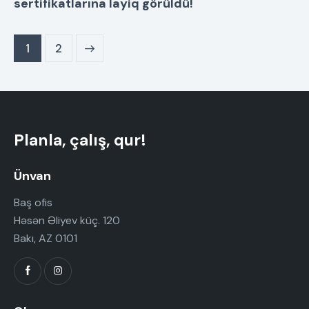
sertifikatlarına layiq görüldü!
>
1
2
Planla, çalış, qur!
Ünvan
Baş ofis
Həsən Əliyev küç. 120
Bakı, AZ 0101