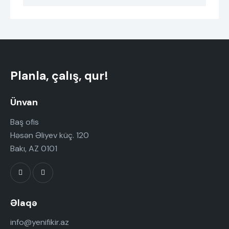
Planla, çalış, qur!
Ünvan
Baş ofis
Həsən Əliyev küç. 120
Bakı, AZ 0101
Əlaqə
info@yenifikir.az