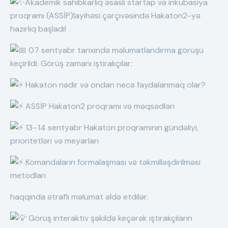
Akademik sahibkarlıq əsaslı startap və inkubasiya
proqramı (ASSİP)layihəsi çərçivəsində Hakaton2-yə
hazırlıq başladı!
07 sentyabr tarixində məlumatlandırma görüşü
keçirildi. Görüş zamanı iştirakçılar:
Hakaton nədir və ondan necə faydalanmaq olar?
ASSİP Hakaton2 proqramı və məqsədləri
13–14 sentyabr Hakaton proqramının gündəliyi,
prioritetləri və meyarları
Komandaların formalaşması və təkmilləşdirilməsi
metodları
haqqında ətraflı məlumat əldə etdilər.
Görüş interaktiv şəkildə keçərək iştirakçıların