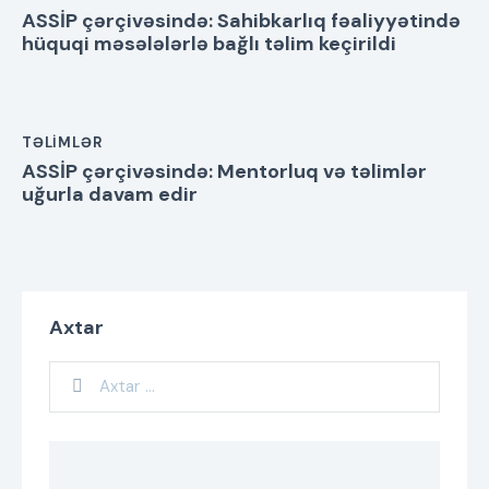
ASSİP çərçivəsində: Sahibkarlıq fəaliyyətində
hüquqi məsələlərlə bağlı təlim keçirildi
TƏLIMLƏR
ASSİP çərçivəsində: Mentorluq və təlimlər
uğurla davam edir
Axtar