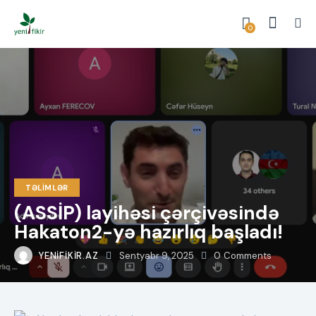
0
TƏLIMLƏR
(ASSİP) layihəsi çərçivəsində
Hakaton2-yə hazırlıq başladı!
YENIFIKIR.AZ
Sentyabr 9, 2025
0
Comments