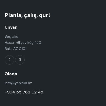
Planla, çalış, qur!
Ünvan
Baş ofis
Həsən Əliyev küç. 120
Bakı, AZ 0101
Əlaqə
info@yenifikir.az
+994 55 768 02 45