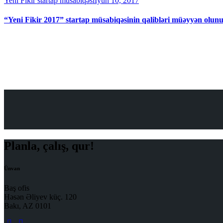
Yeni Fikir startap müsabiqəsi
İyun 10, 2017
“Yeni Fikir 2017” startap müsabiqəsinin qalibləri müəyyən olun
Planla, çalış, qur!
Ünvan
Baş ofis
Həsən Əliyev küç. 120
Bakı, AZ 0101