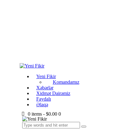
Yeni Fikir
Komandamız
Xəbərlər
Xidmət Dairəmiz
Faydalı
Əlaqə
0 items
-
$0.00
0