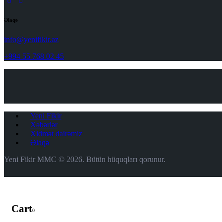
Əlaqə
info@yenifikir.az
+994 55 768 02 45
Yeni Fikir
Xəbərlər
Xidmət dairəmiz
Əlaqə
Yeni Fikir MMC © 2026. Bütün hüquqları qorunur.
Cart
0