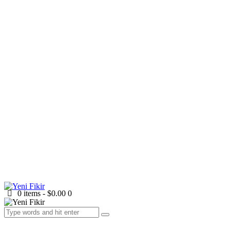
0 items
-
$0.00
0