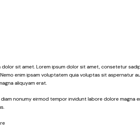
 dolor sit amet. Lorem ipsum dolor sit amet, consetetur sadi
 Nemo enim ipsam voluptatem quia voluptas sit aspernatur aut
 magna aliquyam erat.
ed diam nonumy eirmod tempor invidunt labore dolore magna e
s.
re