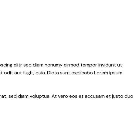
pscing elitr sed diam nonumy eirmod tempor invidunt ut
 odit aut fugit, quia. Dicta sunt explicabo Lorem ipsum
rat, sed diam voluptua. At vero eos et accusam et justo duo