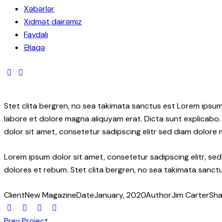
Xəbərlər
Xidmət dairəmiz
Faydalı
Əlaqə
Stet clita bergren, no sea takimata sanctus est Lorem ipsum
labore et dolore magna aliquyam erat. Dicta sunt explicabo.
dolor sit amet, consetetur sadipscing elitr sed diam dolore
Lorem ipsum dolor sit amet, consetetur sadipscing elitr, s
dolores et rebum. Stet clita bergren, no sea takimata sanctu
Client
New Magazine
Date
January, 2020
Author
Jim Carter
Sha
Prev Project